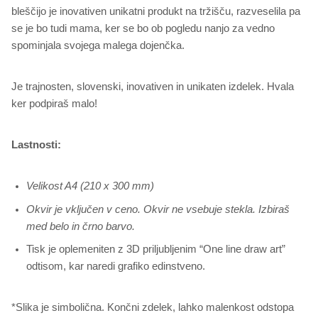
bleščijo je inovativen unikatni produkt na tržišču, razveselila pa
se je bo tudi mama, ker se bo ob pogledu nanjo za vedno
spominjala svojega malega dojenčka.
Je trajnosten, slovenski, inovativen in unikaten izdelek. Hvala
ker podpiraš malo!
Lastnosti:
Velikost A4 (210 x 300 mm)
Okvir je vključen v ceno. Okvir ne vsebuje stekla. Izbiraš
med belo in črno barvo.
Tisk je oplemeniten z 3D priljubljenim “One line draw art”
odtisom, kar naredi grafiko edinstveno.
*Slika je simbolična. Končni zdelek, lahko malenkost odstopa